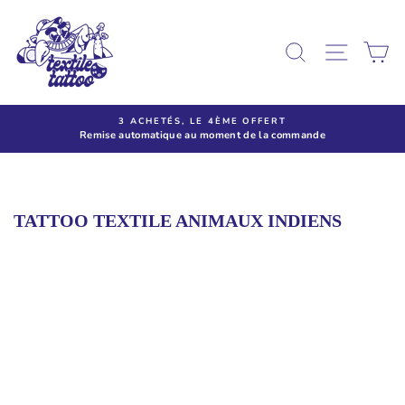
Passer
au
contenu
RECHERCHE
NAVIG
P
3 ACHETÉS, LE 4ÈME OFFERT
Remise automatique au moment de la commande
TATTOO TEXTILE ANIMAUX INDIENS