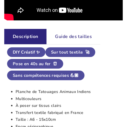
Description
Guide des tailles
DIY Créatif ✨
Sur tout textile 🚀
Pose en 40s au fer ⏰
Sans compétences requises 💪🏼
Planche de Tatouages Animaux Indiens
Multicouleurs
À poser sur tissus clairs
Transfert textile fabriqué en France
Taille : A6 - 15x10cm
Encre sérigraphique