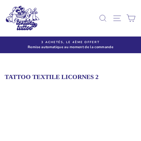
Passer
au
contenu
RECHERCHE
NAVIG
P
3 ACHETÉS, LE 4ÈME OFFERT
Remise automatique au moment de la commande
TATTOO TEXTILE LICORNES 2