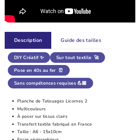
Description
Guide des tailles
DIY Créatif ✨
Sur tout textile 🚀
Pose en 40s au fer ⏰
Sans compétences requises 💪🏼
Planche de Tatouages Licornes 2
Multicouleurs
À poser sur tissus clairs
Transfert textile fabriqué en France
Taille : A6 - 15x10cm
Encre sérigraphique